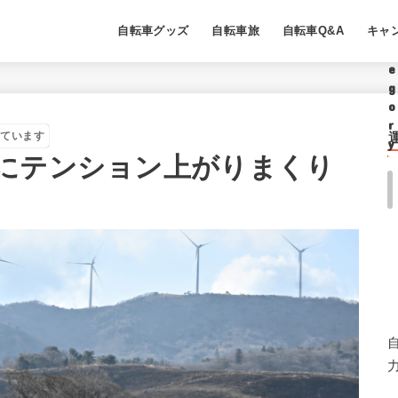
C
a
自転車グッズ
自転車旅
自転車Q&A
キャ
t
e
g
o
r
しています
y
にテンション上がりまくり