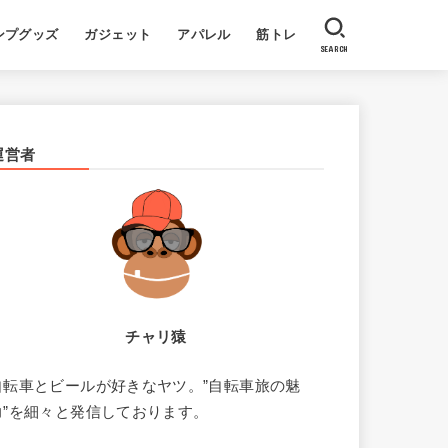
ンプグッズ
ガジェット
アパレル
筋トレ
SEARCH
運営者
チャリ猿
自転車とビールが好きなヤツ。”自転車旅の魅
力”を細々と発信しております。