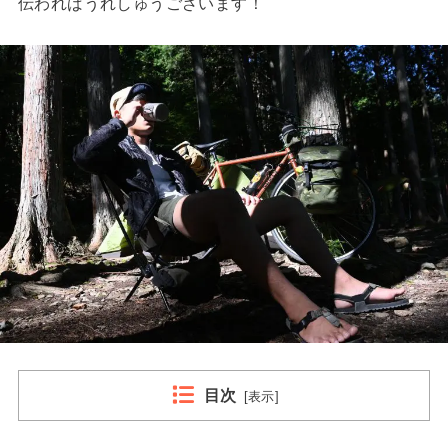
伝わればうれしゅうございます！
目次
[
表示
]