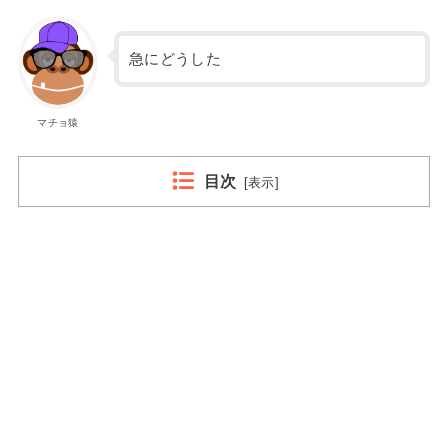
急にどうした
マチョ猿
目次
[
表示
]