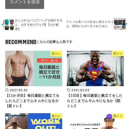
おしゃれなパニアバッグを紹介する
アメリカ系バイク好きに刺さりそう
よ。おすすめモデル7選【ガチ厳
な、国内ビルダーまとめてみた
選】
RECOMMEND
筋トレ
筋トレ
2021.05.02
2021.05.02
【11か月目】毎日腹筋と腕立てを
【1日目】毎日腹筋と腕立てをした
したらどこまでムキムキになるか
らどこまでムキムキになるか【筋
【筋トレ】
トレ】
筋トレ
筋トレ