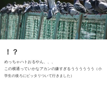
！？
めっちゃハトおるやん、、、
この横通っていかなアカンの嫌すぎるうううううう
（小
学生の後ろにピッタリついて行きました）