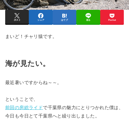
ポスト
シェア
はてブ
送る
Pocket
まいど！チャリ猿です。
海が見たい。
最近暑いですからね～～。
ということで、
前回の房総ライド
で千葉県の魅力にとりつかれた僕は、
今日も今日とて千葉県へと繰り出しました。