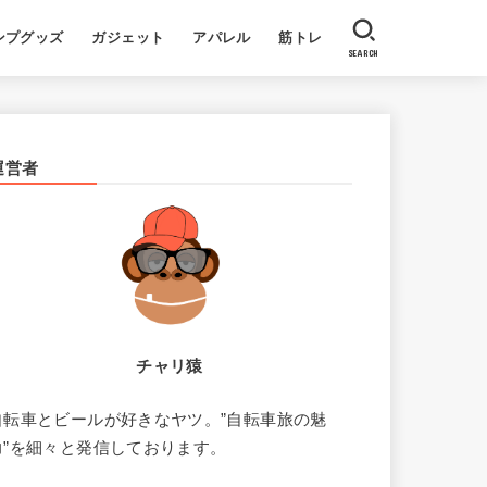
ンプグッズ
ガジェット
アパレル
筋トレ
SEARCH
運営者
チャリ猿
自転車とビールが好きなヤツ。”自転車旅の魅
力”を細々と発信しております。