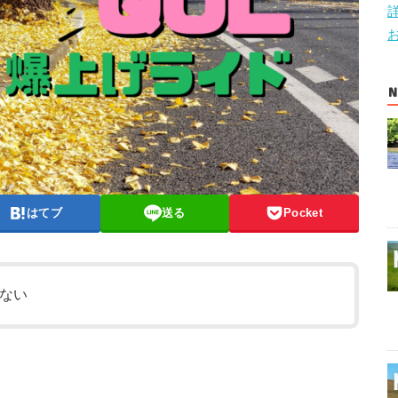
N
はてブ
送る
Pocket
ない