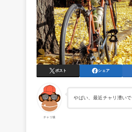
ポスト
シェア
やばい、最近チャリ漕いで
チャリ猿