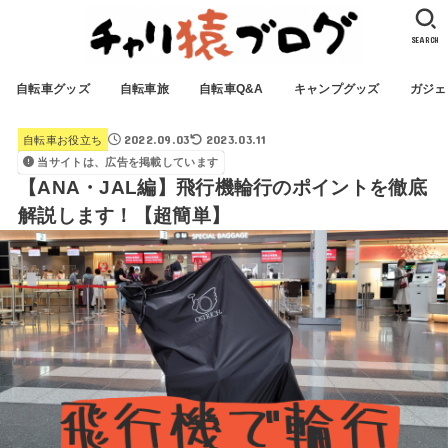
SEARCH
自転車グッズ
自転車旅
自転車Q&A
キャンプグッズ
ガジェ
2022.09.03
2023.03.11
自転車お役立ち
当サイトは、広告を掲載しています
【ANA・JAL編】飛行機輪行のポイントを徹底
解説します！【超簡単】