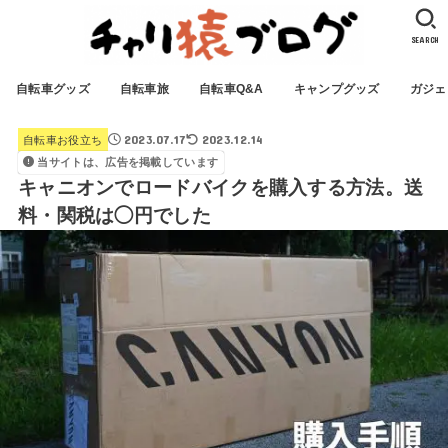
SEARCH
自転車グッズ
自転車旅
自転車Q&A
キャンプグッズ
ガジェ
2023.07.17
2023.12.14
自転車お役立ち
当サイトは、広告を掲載しています
キャニオンでロードバイクを購入する方法。送
料・関税は◯円でした