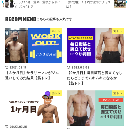
ュック15選｜通勤・通学からサイ
（野営場）！予約方法やアクセス
クリングまで
は？
RECOMMEND
筋トレ
筋トレ
2021.09.17
2021.05.02
【３か月目】サラリーマンがジム
【9か月目】毎日腹筋と腕立てをし
通いしてみた結果【筋トレ】
たらどこまでムキムキになるか
【筋トレ】
筋トレ
筋トレ
2023.03.15